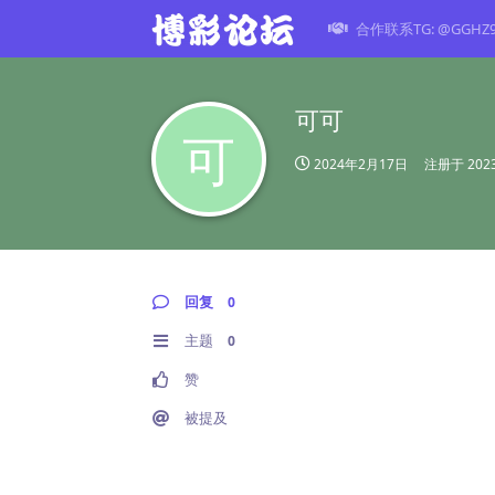
合作联系TG: @GGHZ
可可
可
2024年2月17日
注册于
20
回复
0
主题
0
赞
被提及