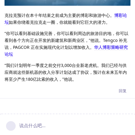
克拉克预计在本十年结束之前成为主要的博彩和旅游中心。
博彩论
坛
如果你绕着克拉克走一圈，你就能看到它巨大的潜力。
“你可以看到基础设施完善，你可以看到周边的旅游目的地，你可以
看到各个方向正在开发的新建筑和新商业区，”他说。Tengco 补充
说，PAGCOR 正在实施现代化计划以增加收入。
华人博彩策略研究
论坛
“我们计划明年一季度之前交付3,000台全新老虎机。我们已经与供
应商就这些新机器的收入分享计划达成了协议，预计在未来五年内
将至少产生180亿比索的收入，”他说。
回复
说点什么吧...