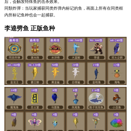
后，会触发特殊鱼的击杀效果。
同類炸彈：当玩家捕获同类炸弹内标记的鱼，画面上所有在同类框
内所标记鱼种也会一起捕获。
李逵劈鱼 正版鱼种