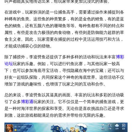
叫声都能真实地传达出来，给玩家带来更加沉浸式的体验。
在游戏中，玩家扮演的是一位捕鱼高手，需要通过操作来捕捉到各
种稀有的鱼类。这些鱼的种类繁多，有的是金色的鲤鱼，有的是蓝
色的鲷鱼，还有五颜六色的珊瑚鱼等等。每种鱼都有不同的特点和
属性，有些是攻击力极强的肉食动物，有些则是防御能力超群的草
食主义者。因此，玩家需要在捕捉的过程中灵活运用技巧和方法，
才能成功捕获心仪的猎物。
除了捕捞外，李逵劈鱼还提供了多种多样的活动和玩法来丰富
博彩
论坛
玩家的乐趣。例如，可以进行钓鱼比赛，与其他玩家一较高
下；也可以参加海底寻宝活动，寻找隐藏在海中的宝藏；还可以与
好友一起组队探险，共同探索这个神奇的海底世界。这些活动不仅
增加了游戏的趣味性，也增强了玩家之间的互动和合作。
总的来说，李逵劈鱼以其逼真的画面、丰富的玩法和多彩的活动吸
引了众多
博彩通
玩家的关注。它不仅仅是一个简单的捕鱼游戏，更
是一种对海洋世界的探索和享受。无论你是喜欢挑战自己还是寻求
刺激，这款游戏都能满足你的需求并带给你无限的乐趣。