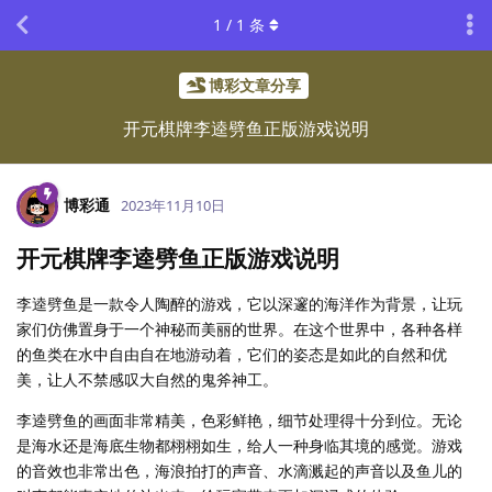
1
/
1
条
博彩文章分享
开元棋牌李逵劈鱼正版游戏说明
博彩通
2023年11月10日
开元棋牌李逵劈鱼正版游戏说明
李逵劈鱼是一款令人陶醉的游戏，它以深邃的海洋作为背景，让玩
家们仿佛置身于一个神秘而美丽的世界。在这个世界中，各种各样
的鱼类在水中自由自在地游动着，它们的姿态是如此的自然和优
美，让人不禁感叹大自然的鬼斧神工。
李逵劈鱼的画面非常精美，色彩鲜艳，细节处理得十分到位。无论
是海水还是海底生物都栩栩如生，给人一种身临其境的感觉。游戏
的音效也非常出色，海浪拍打的声音、水滴溅起的声音以及鱼儿的