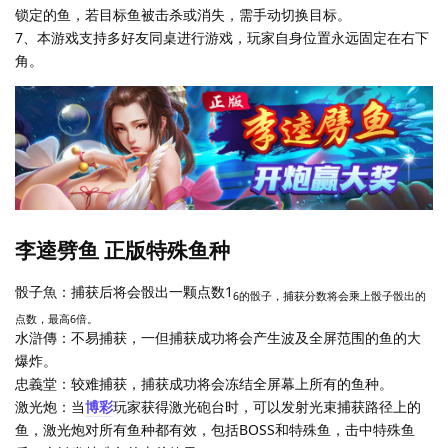
锁定的鱼，若目标鱼被击杀或消失，需手动切换目标。
7、本游戏支持多好友同桌进行游戏，玩家自身位置永远固定在右下
角。
李逵劈鱼 正版特殊鱼种
骰子魚：捕获后将会骰出一颗点数1
6的骰子，捕获分数将会乘上骰子骰出的
点数，最高6倍。
水滸傳：不易捕获，一但捕获成功将会产生波及全屏范围的鱼的大
爆炸。
忠義堂：较难捕获，捕获成功将会冻结全屏幕上所有的鱼种。
激光炮：当
博彩
玩家获得激光砲台时，可以发射光束捕获路径上的
鱼，激光炮对所有鱼种都有效，包括BOSS和特殊鱼，击中特殊鱼