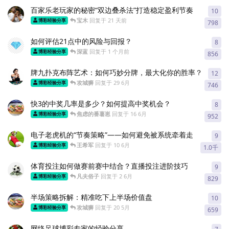
百家乐老玩家的秘密“双边叠杀法”打造稳定盈利节奏
10
10
宝木
回复于
21 天前
博彩经验分享
798
如何评估21点中的风险与回报？
8
8
条
深蓝
回复于
1 个月前
博彩经验分享
856
牌九扑克布阵艺术：如何巧妙分牌，最大化你的胜率？
12
12
攻城狮
回复于
29 6月
博彩经验分享
746
快3的中奖几率是多少？如何提高中奖机会？
8
8
条
焦虑的番薯崽
回复于
16 6月
博彩经验分享
952
电子老虎机的“节奏策略”——如何避免被系统牵着走
9
9
条
王希军
回复于
10 6月
博彩经验分享
1.0千
体育投注如何做赛前赛中结合？直播投注进阶技巧
9
9
条
凡夫俗子
回复于
2 6月
博彩经验分享
829
半场策略拆解：精准吃下上半场价值盘
10
10
攻城狮
回复于
20 5月
博彩经验分享
659
网络足球博彩专家的经验分享