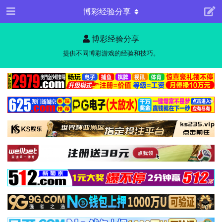
博彩经验分享
博彩经验分享
提供不同博彩游戏的经验和技巧。